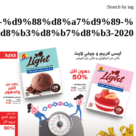
Search by tag:
9-%d9%88%d8%a7%d9%89-
d8%b3%d8%b7%d8%b3-2020