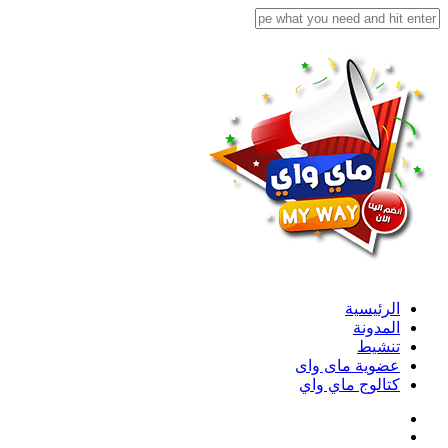
الرئيسية
المدونة
تنشيط
عضوية ماى واى
كتالوج ماي واي