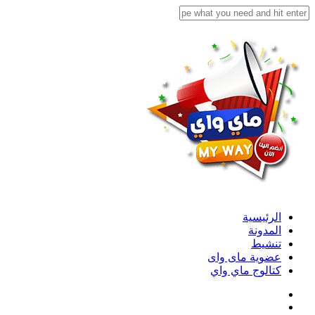
الرئيسية
المدونة
تنشيط
عضوية ماى واى
كتالوج ماي واي