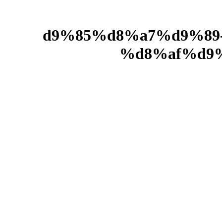
%d9%85%d8%a7%d9%8
%d8%af%d9