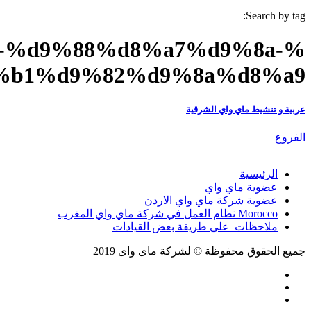
Search by tag:
a-%d9%88%d8%a7%d9%8a-
%b1%d9%82%d9%8a%d8%a9
عربية و تنشيط ماي واي الشرقية
الفروع
الرئيسية
عضوية ماي واي
عضوية شركة ماي واي الاردن
Morocco نظام العمل في شركة ماي واي المغرب
ملاحظات على طريقة بعض القيادات
جميع الحقوق محفوظة © لشركة ماى واى 2019