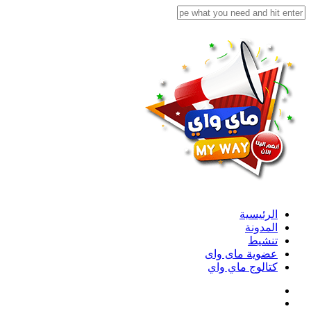
الرئيسية
المدونة
تنشيط
عضوية ماى واى
كتالوج ماي واي