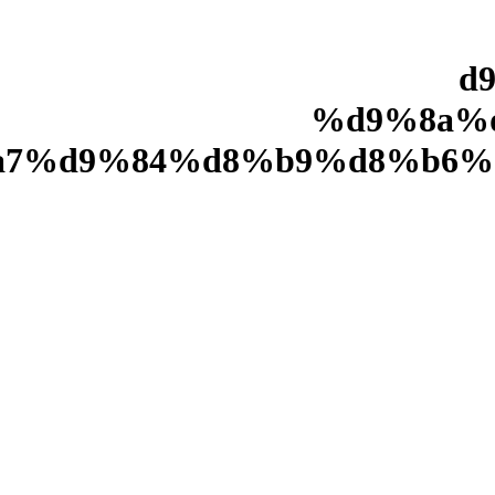
%
%d9%8a%
7%d9%84%d8%b9%d8%b6%