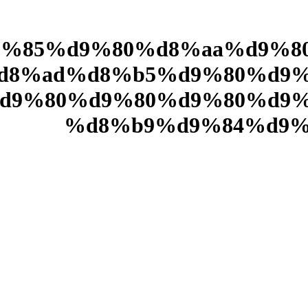
d9%85%d9%80%d8%aa%d9%8
d8%ad%d8%b5%d9%80%d9%
d9%80%d9%80%d9%80%d9%
%d8%b9%d9%84%d9%