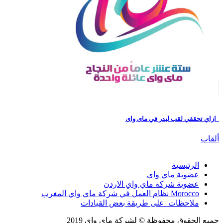
ازاي تحققي لقب ليدر في ماى واى
ألقاب
الرئيسية
عضوية ماي واي
عضوية شركة ماي واي الاردن
Morocco نظام العمل في شركة ماي واي المغرب
ملاحظات على طريقة بعض القيادات
جميع الحقوق محفوظة © لشركة ماى واى 2019