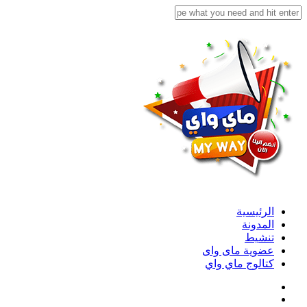
الرئيسية
المدونة
تنشيط
عضوية ماى واى
كتالوج ماي واي