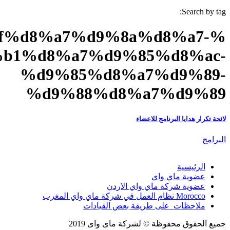
%d9%87%d8
%d8%a7%d9%84%d8%a8%d