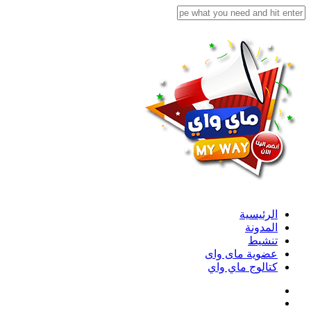
الرئيسية
المدونة
تنشيط
عضوية ماى واى
كتالوج ماي واي