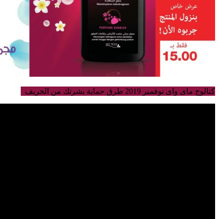
كتالوج ماى واى نوفمبر 2019 طرق حماية بشرتك من الخريف