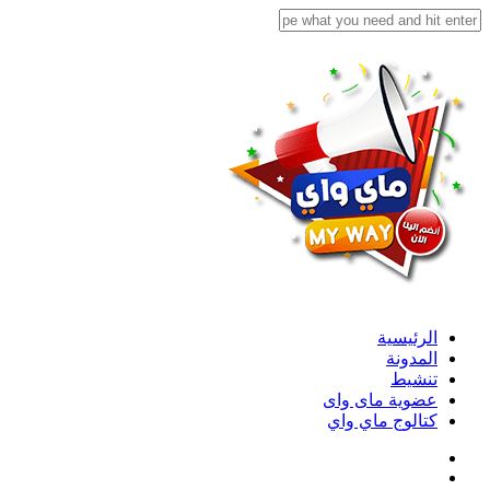
الرئيسية
المدونة
تنشيط
عضوية ماى واى
كتالوج ماي واي